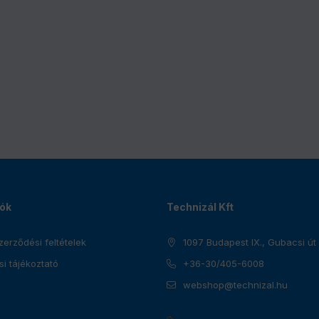
349 999
Ft
-
0 kg-ig
elés végösszeg
699 999
Ft
-
iók
Technizál Kft
0 kg-ig
zerződési feltételek
1097 Budapest IX., Gubacsi út
elés végösszeg
i tájékoztató
+36-30/405-6008
1 049 999
Ft
webshop@technizal.hu
-