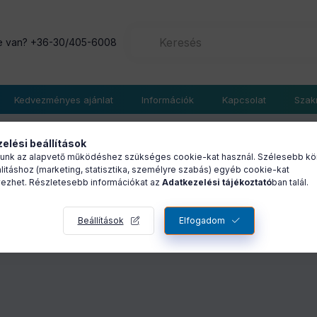
e van?
+36-30/405-6008
Kedvezményes ajánlat
Információk
Kapcsolat
Szak
elési beállítások
unk az alapvető működéshez szükséges cookie-kat használ. Szélesebb kö
litáshoz (marketing, statisztika, személyre szabás) egyéb cookie-kat
ETŐSÉG
SZÁLLÍTÁS
FIZETÉS
KEDVEZMÉ
ezhet. Részletesebb információkat az
Adatkezelési tájékoztató
ban talál.
Beállítások
Elfogadom
letünkben
artnerünk!
lyünkön (Lurdy háztól nem messze)
)
, nagyobb projekt munkákon dolgozik, illetve végfelhaszn
llamossínen át
ek egyikén:
szaigazolástól számított 5 munkanap.