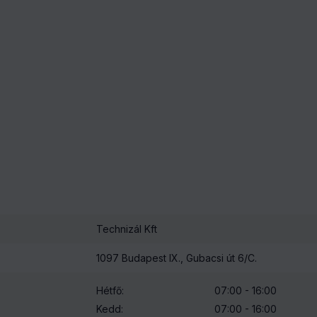
zúság
tt
ek össztömege
tt
2,99
kg
9,99
kg
ött
19,99
kg
29,99
kg
39
kg
Technizál Kft
zött
1097 Budapest IX., Gubacsi út 6/C.
kg-ig
zött (költsége a bruttó érték 0,9%-a)
Hétfő:
07:00 - 16:00
Kedd:
07:00 - 16:00
/ fuvar