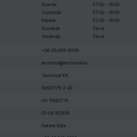
Szerda:
07:00 - 16:00
Csütörtök:
07:00 - 16:00
Vásárló tájékoztató
ez előzetes egyeztetést követően
Péntek:
07:00 - 16:00
Szombat:
Zárva
Vasárnap:
Zárva
ással fizethető. A termék átvétele után elkészül a nulla forint ért
+36-30/405-6008
elés végösszeg
technizal
349 998
@
technizal.hu
Ft
-
Technizál Kft.
10681776-2-43
kg-ig
HU 10681776
elés végösszeg
01-09-162939
699 999
Ft
-
Fekete Béla