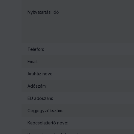
- 350.000 Ft bruttó érték felett INGYENES
Bankkártyás fizetés ONLINE
Nyitvatartási idő:
- időpontban rugalmasan igazodunk vásárlóink igényeih
- akár 1-2 órás időintervallum megadása mellett
- szombati szállítás egyeztetés szerint
Előre utalás díjbekérővel
Rendelt súly szerint válasszon.
Az áru megrendelésekor díjbekérőt készítünk, mely átutal
Telefon:
Megrend
Email:
0
Ft
349 999
Ft
Áruház neve:
Adószám:
HELYSZÍNRE SZÁLLÍTÁS Budapest - 2 kör, 3600 
EU adószám:
Megrend
Cégjegyzékszám:
0
Ft
700 000
Ft
Kapcsolattartó neve: